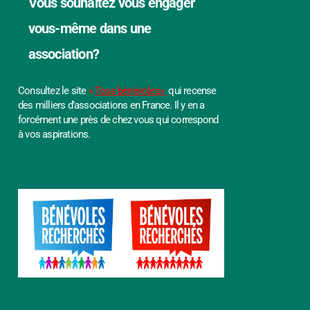
Vous souhaitez vous engager
vous-même dans une
association?
Consultez le site
«
T
ous bénévole
s
«
qui recense
des milliers d’associations en France. Il y en a
forcément une près de chez vous qui correspond
à vos aspirations.